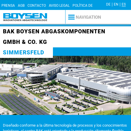
DE
EN
ES
PRENSA
AGB
CONTACTO
AVISO LEGAL
POLÍTICA DE
PRIVACIDAD
NAVIGATION
BAK BOYSEN ABGASKOMPONENTEN
GMBH & CO. KG
SIMMERSFELD
Diseñado conforme a la última tecnología de procesos y los conocimientos
logísticos, el centro BAK está orientado a la producción altamente flexible