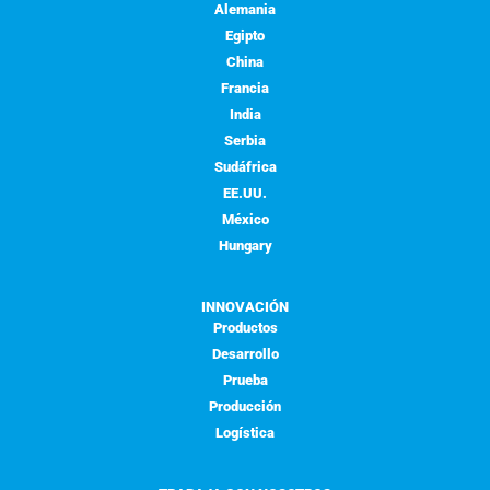
Alemania
Egipto
China
Francia
India
Serbia
Sudáfrica
EE.UU.
México
Hungary
INNOVACIÓN
Productos
Desarrollo
Prueba
Producción
Logística