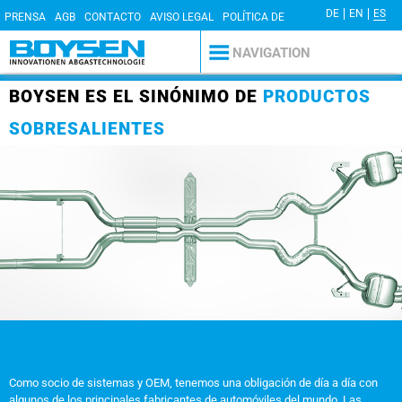
DE
EN
ES
PRENSA
AGB
CONTACTO
AVISO LEGAL
POLÍTICA DE
PRIVACIDAD
NAVIGATION
BOYSEN ES EL SINÓNIMO DE
PRODUCTOS
SOBRESALIENTES
Como socio de sistemas y OEM, tenemos una obligación de día a día con
algunos de los principales fabricantes de automóviles del mundo. Las