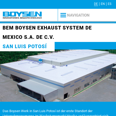
DE
EN
ES
PRESSE
AGB
KONTAKT
IMPRESSUM
DATENSCHUTZERKLÄRUNG
NAVIGATION
BEM BOYSEN EXHAUST SYSTEM DE
MEXICO S.A. DE C.V.
SAN LUIS POTOSÍ
Das Boysen Werk in San Luis Potosí ist der erste Standort der
Unternehmensgruppe im Wachstumsmarkt Mexiko und konzentriert sich